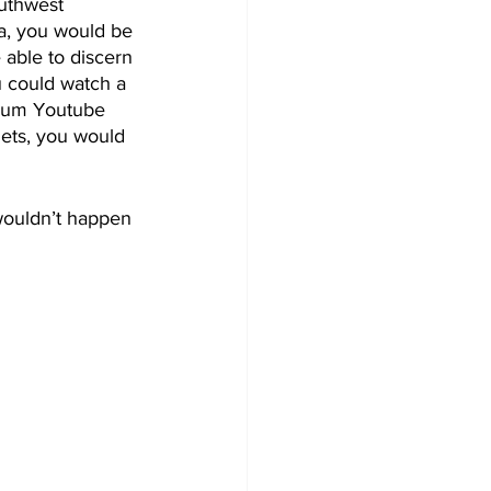
uthwest 
ea, you would be 
 able to discern 
 could watch a 
seum Youtube 
nets, you would 
 wouldn’t happen 