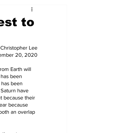
est to
 Christopher Lee
ember 20, 2020
om Earth will 
t has been 
t has been 
 Saturn have 
t because their 
 year because 
both an overlap 