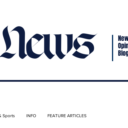
 News
New
Opi
Blo
& Sports
INFO
FEATURE ARTICLES