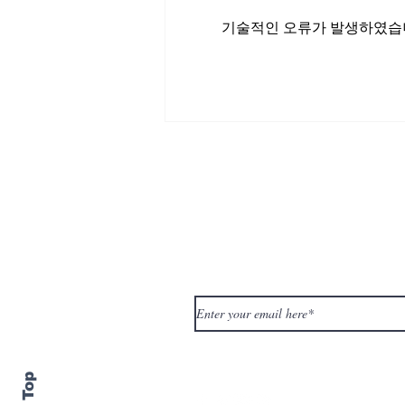
기술적인 오류가 발생하였습니
Climate Change Crisis:
Urgent Call for South
Korea to Take
Immediate Action
Subscribe to Our Newslett