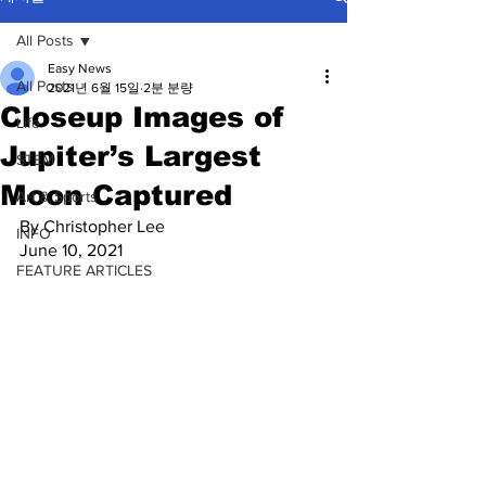
All Posts
Easy News
All Posts
2021년 6월 15일
2분 분량
Closeup Images of
Life
Jupiter’s Largest
STEM
Moon Captured
Art & Sports
By Christopher Lee
INFO
June 10, 2021
FEATURE ARTICLES