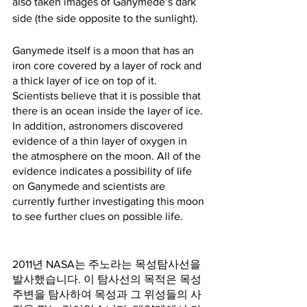
also taken images of Ganymede’s dark 
side (the side opposite to the sunlight).
Ganymede itself is a moon that has an 
iron core covered by a layer of rock and 
a thick layer of ice on top of it. 
Scientists believe that it is possible that 
there is an ocean inside the layer of ice. 
In addition, astronomers discovered 
evidence of a thin layer of oxygen in 
the atmosphere on the moon. All of the 
evidence indicates a possibility of life 
on Ganymede and scientists are 
currently further investigating this moon 
to see further clues on possible life.
2011년 NASA는 주노라는 목성탐사선을 
발사했습니다. 이 탐사선의 목적은 목성 
주변을 탐사하여 목성과 그 위성들의 사