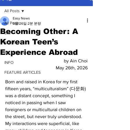
All Posts
Easy News
All Posts
5월 26일
2분 분량
Becoming Other: A
Life
Korean Teen’s
STEM
Experience Abroad
Art & Sports
by Ain Choi
INFO
May 26th, 2026
FEATURE ARTICLES
Born and raised in Korea for my first 
fifteen years, “multiculturalism” (다문화) 
was a distant concept, something I 
noticed in passing when I saw 
foreigners or multicultural children on 
the street, but never truly understood. 
My interactions were superficial, like 